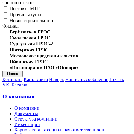
энергообъектов
Поставка МТР
Прочие закупки
Новое строительство
Филиал
Берёзовская ГРЭС
Смоленская ГРЭС
Сургутская ГРЭС-2
Шатурская ГРЭС
Московское представительство
Яйвинская ГРЭС
«Инжиниринг» ПАО «Юнипро»
Контакты
Карта сайта
Наверх
Написать сообщение
Печать
VK
Telegram
О компании
О компании
Документы
Структура компании
Инвестиции
Корпоративная социальная ответственность