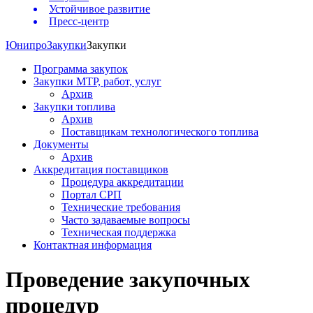
Устойчивое развитие
Пресс-центр
Юнипро
Закупки
Закупки
Программа закупок
Закупки МТР, работ, услуг
Архив
Закупки топлива
Архив
Поставщикам технологического топлива
Документы
Архив
Аккредитация поставщиков
Процедура аккредитации
Портал СРП
Технические требования
Часто задаваемые вопросы
Техническая поддержка
Контактная информация
Проведение закупочных
процедур