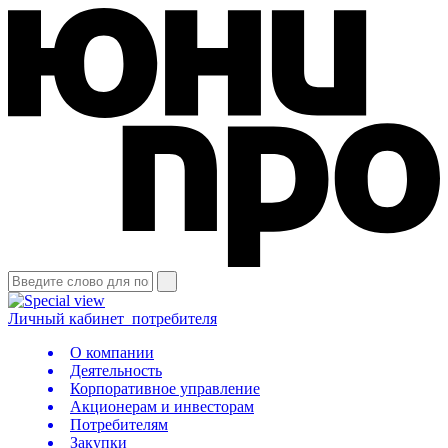
Личный кабинет
потребителя
О компании
Деятельность
Корпоративное управление
Акционерам и инвесторам
Потребителям
Закупки