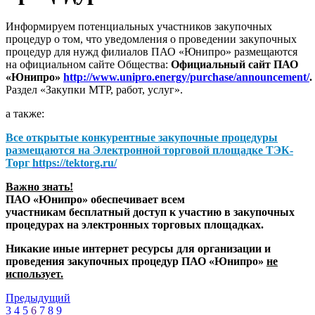
Информируем потенциальных участников закупочных
процедур о том, что уведомления о проведении закупочных
процедур для нужд филиалов ПАО «Юнипро» размещаются
на официальном сайте Общества:
Официальный сайт ПАО
«Юнипро»
http://www.unipro.energy/purchase/announcement/
.
Раздел «Закупки МТР, работ, услуг».
а также:
Все открытые конкурентные закупочные процедуры
размещаются на
Электронной торговой площадке ТЭК-
Торг
https://tektorg.ru/
Важно знать!
ПАО «Юнипро» обеспечивает всем
участникам бесплатный доступ к участию в закупочных
процедурах на электронных торговых площадках.
Никакие иные интернет ресурсы для организации и
проведения закупочных процедур ПАО «Юнипро»
не
использует.
Предыдущий
3
4
5
6
7
8
9