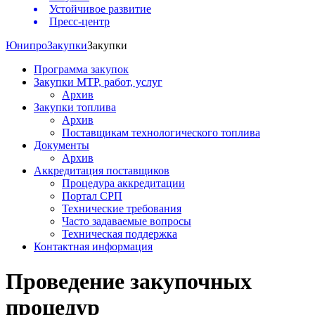
Устойчивое развитие
Пресс-центр
Юнипро
Закупки
Закупки
Программа закупок
Закупки МТР, работ, услуг
Архив
Закупки топлива
Архив
Поставщикам технологического топлива
Документы
Архив
Аккредитация поставщиков
Процедура аккредитации
Портал СРП
Технические требования
Часто задаваемые вопросы
Техническая поддержка
Контактная информация
Проведение закупочных
процедур