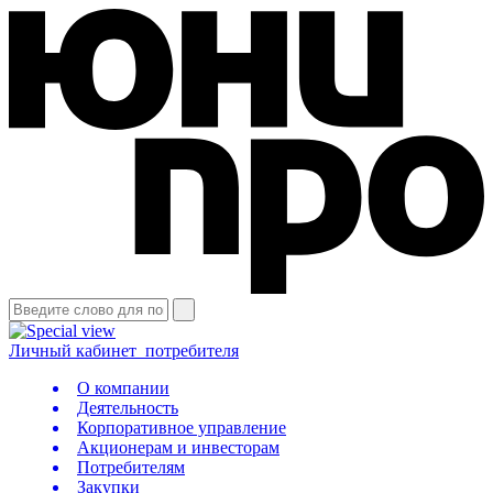
Личный кабинет
потребителя
О компании
Деятельность
Корпоративное управление
Акционерам и инвесторам
Потребителям
Закупки