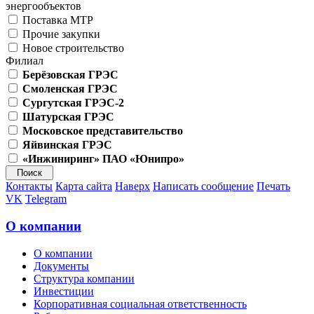
энергообъектов
Поставка МТР
Прочие закупки
Новое строительство
Филиал
Берёзовская ГРЭС
Смоленская ГРЭС
Сургутская ГРЭС-2
Шатурская ГРЭС
Московское представительство
Яйвинская ГРЭС
«Инжиниринг» ПАО «Юнипро»
Контакты
Карта сайта
Наверх
Написать сообщение
Печать
VK
Telegram
О компании
О компании
Документы
Структура компании
Инвестиции
Корпоративная социальная ответственность