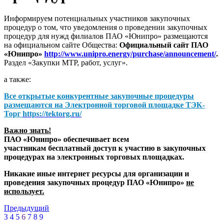
Информируем потенциальных участников закупочных
процедур о том, что уведомления о проведении закупочных
процедур для нужд филиалов ПАО «Юнипро» размещаются
на официальном сайте Общества:
Официальный сайт ПАО
«Юнипро»
http://www.unipro.energy/purchase/announcement/
.
Раздел «Закупки МТР, работ, услуг».
а также:
Все открытые конкурентные закупочные процедуры
размещаются на
Электронной торговой площадке ТЭК-
Торг
https://tektorg.ru/
Важно знать!
ПАО «Юнипро» обеспечивает всем
участникам бесплатный доступ к участию в закупочных
процедурах на электронных торговых площадках.
Никакие иные интернет ресурсы для организации и
проведения закупочных процедур ПАО «Юнипро»
не
использует.
Предыдущий
3
4
5
6
7
8
9