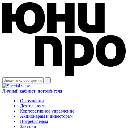
Личный кабинет
потребителя
О компании
Деятельность
Корпоративное управление
Акционерам и инвесторам
Потребителям
Закупки