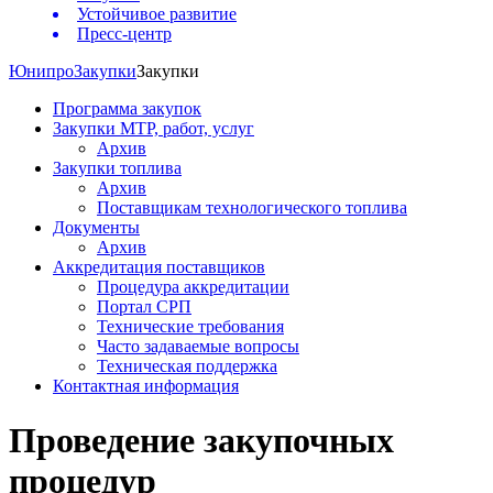
Устойчивое развитие
Пресс-центр
Юнипро
Закупки
Закупки
Программа закупок
Закупки МТР, работ, услуг
Архив
Закупки топлива
Архив
Поставщикам технологического топлива
Документы
Архив
Аккредитация поставщиков
Процедура аккредитации
Портал СРП
Технические требования
Часто задаваемые вопросы
Техническая поддержка
Контактная информация
Проведение закупочных
процедур