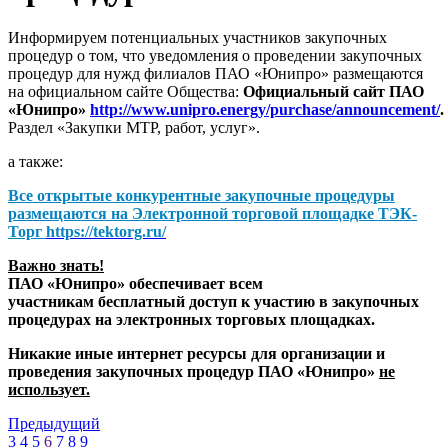
Информируем потенциальных участников закупочных
процедур о том, что уведомления о проведении закупочных
процедур для нужд филиалов ПАО «Юнипро» размещаются
на официальном сайте Общества:
Официальный сайт ПАО
«Юнипро»
http://www.unipro.energy/purchase/announcement/
.
Раздел «Закупки МТР, работ, услуг».
а также:
Все открытые конкурентные закупочные процедуры
размещаются на
Электронной торговой площадке ТЭК-
Торг
https://tektorg.ru/
Важно знать!
ПАО «Юнипро» обеспечивает всем
участникам бесплатный доступ к участию в закупочных
процедурах на электронных торговых площадках.
Никакие иные интернет ресурсы для организации и
проведения закупочных процедур ПАО «Юнипро»
не
использует.
Предыдущий
3
4
5
6
7
8
9