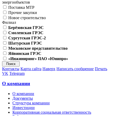
энергообъектов
Поставка МТР
Прочие закупки
Новое строительство
Филиал
Берёзовская ГРЭС
Смоленская ГРЭС
Сургутская ГРЭС-2
Шатурская ГРЭС
Московское представительство
Яйвинская ГРЭС
«Инжиниринг» ПАО «Юнипро»
Контакты
Карта сайта
Наверх
Написать сообщение
Печать
VK
Telegram
О компании
О компании
Документы
Структура компании
Инвестиции
Корпоративная социальная ответственность