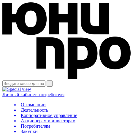
Личный кабинет
потребителя
О компании
Деятельность
Корпоративное управление
Акционерам и инвесторам
Потребителям
Закупки