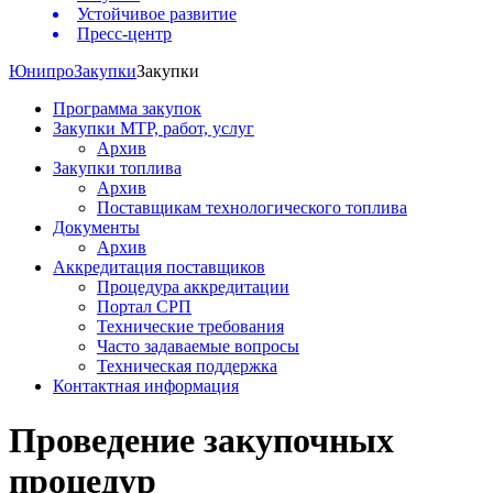
Устойчивое развитие
Пресс-центр
Юнипро
Закупки
Закупки
Программа закупок
Закупки МТР, работ, услуг
Архив
Закупки топлива
Архив
Поставщикам технологического топлива
Документы
Архив
Аккредитация поставщиков
Процедура аккредитации
Портал СРП
Технические требования
Часто задаваемые вопросы
Техническая поддержка
Контактная информация
Проведение закупочных
процедур