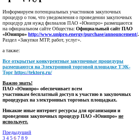
Информируем потенциальных участников закупочных
процедур о том, что уведомления о проведении закупочных
процедур для нужд филиалов ПАО «Юнипро» размещаются
на официальном сайте Общества:
Официальный сайт ПАО
«Юнипро»
http://www.unipro.energy/purchase/announcement/
.
Раздел «Закупки МТР, работ, услуг».
а также:
Все открытые конкурентные закупочные процедуры
размещаются на
Электронной торговой площадке ТЭК-
Торг
https://tektorg.ru/
Важно знать!
ПАО «Юнипро» обеспечивает всем
участникам бесплатный доступ к участию в закупочных
процедурах на электронных торговых площадках.
Никакие иные интернет ресурсы для организации и
проведения закупочных процедур ПАО «Юнипро»
не
использует.
Предыдущий
3
4
5
6
7
8
9