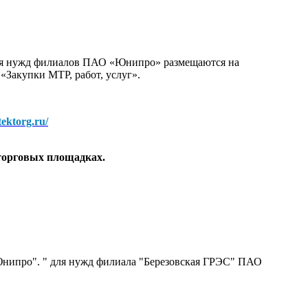
для нужд филиалов ПАО «Юнипро» размещаются на
 «Закупки МТР, работ, услуг».
/tektorg.ru/
торговых площадках.
нипро". " для нужд филиала "Березовская ГРЭС" ПАО