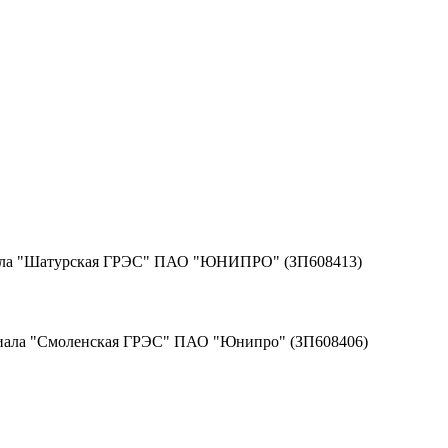
иала "Шатурская ГРЭС" ПАО "ЮНИПРО" (ЗП608413)
лиала "Смоленская ГРЭС" ПАО "Юнипро" (ЗП608406)