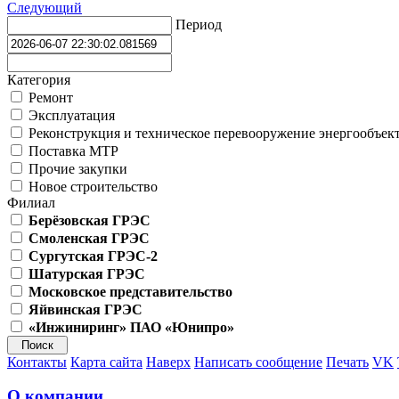
Следующий
Период
Категория
Ремонт
Эксплуатация
Реконструкция и техническое перевооружение энергообъек
Поставка МТР
Прочие закупки
Новое строительство
Филиал
Берёзовская ГРЭС
Смоленская ГРЭС
Сургутская ГРЭС-2
Шатурская ГРЭС
Московское представительство
Яйвинская ГРЭС
«Инжиниринг» ПАО «Юнипро»
Контакты
Карта сайта
Наверх
Написать сообщение
Печать
VK
О компании