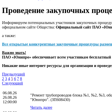
Проведение закупочных проц
Информируем потенциальных участников закупочных процедур
официальном сайте Общества:
Официальный сайт ПАО «Юн
а также:
Все открытые конкурентные закупочные процедуры разме
Важно знать!
ПАО «Юнипро» обеспечивает всем участникам бесплатный д
Никакие иные интернет ресурсы для организации и прове
Предыдущий
2
3
4
5
6
7
8
Следующий
06.08.26
"Ремонт трубопроводов блока №1, №2, №3, о
26.08.26
"Юнипро". (ЗП608430)
12:00:00
Читать далее