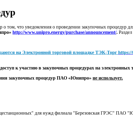
едур
 о том, что уведомления о проведении закупочных процедур 
ипро»
http://www.unipro.energy/purchase/announcement/
.
Раздел
щаются на
Электронной торговой площадке ТЭК-Торг
https:/
оступ к участию в закупочных процедурах на электронных 
дения закупочных процедур ПАО «Юнипро»
не использует.
бщестанционных" для нужд филиала "Березовская ГРЭС" ПАО "Ю