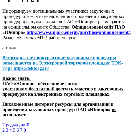
Информируем потенциальных участников закупочных
процедур о том, что уведомления о проведении закупочных
процедур для нужд филиалов ПАО «Юнипро» размещаются
на официальном сайте Общества:
Официальный сайт ПАО
«Юнипро»
http://www.unipro.energy/purchase/announcement/
.
Раздел «Закупки МТР, работ, услуг».
а также:
Все открытые конкурентные закупочные процедуры
размещаются на
Электронной торговой площадке ТЭК-
Торг
https://tektorg.ru/
Важно знать!
ПАО «Юнипро» обеспечивает всем
участникам бесплатный доступ к участию в закупочных
процедурах на электронных торговых площадках.
Никакие иные интернет ресурсы для организации и
проведения закупочных процедур ПАО «Юнипро»
не
использует.
Предыдущий
2
3
4
5
6
7
8