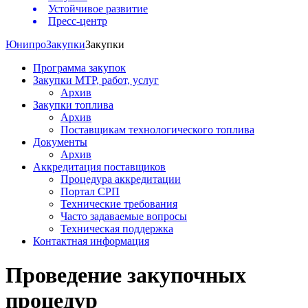
Устойчивое развитие
Пресс-центр
Юнипро
Закупки
Закупки
Программа закупок
Закупки МТР, работ, услуг
Архив
Закупки топлива
Архив
Поставщикам технологического топлива
Документы
Архив
Аккредитация поставщиков
Процедура аккредитации
Портал СРП
Технические требования
Часто задаваемые вопросы
Техническая поддержка
Контактная информация
Проведение закупочных
процедур