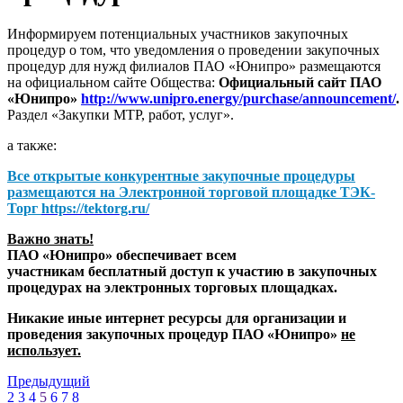
Информируем потенциальных участников закупочных
процедур о том, что уведомления о проведении закупочных
процедур для нужд филиалов ПАО «Юнипро» размещаются
на официальном сайте Общества:
Официальный сайт ПАО
«Юнипро»
http://www.unipro.energy/purchase/announcement/
.
Раздел «Закупки МТР, работ, услуг».
а также:
Все открытые конкурентные закупочные процедуры
размещаются на
Электронной торговой площадке ТЭК-
Торг
https://tektorg.ru/
Важно знать!
ПАО «Юнипро» обеспечивает всем
участникам бесплатный доступ к участию в закупочных
процедурах на электронных торговых площадках.
Никакие иные интернет ресурсы для организации и
проведения закупочных процедур ПАО «Юнипро»
не
использует.
Предыдущий
2
3
4
5
6
7
8