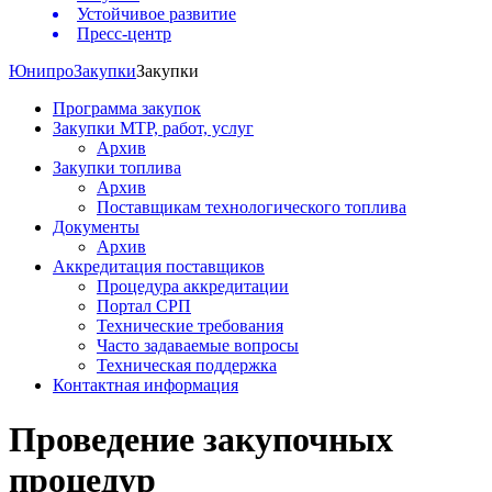
Устойчивое развитие
Пресс-центр
Юнипро
Закупки
Закупки
Программа закупок
Закупки МТР, работ, услуг
Архив
Закупки топлива
Архив
Поставщикам технологического топлива
Документы
Архив
Аккредитация поставщиков
Процедура аккредитации
Портал СРП
Технические требования
Часто задаваемые вопросы
Техническая поддержка
Контактная информация
Проведение закупочных
процедур