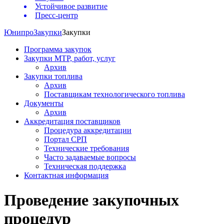
Устойчивое развитие
Пресс-центр
Юнипро
Закупки
Закупки
Программа закупок
Закупки МТР, работ, услуг
Архив
Закупки топлива
Архив
Поставщикам технологического топлива
Документы
Архив
Аккредитация поставщиков
Процедура аккредитации
Портал СРП
Технические требования
Часто задаваемые вопросы
Техническая поддержка
Контактная информация
Проведение закупочных
процедур