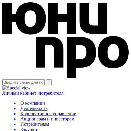
Личный кабинет
потребителя
О компании
Деятельность
Корпоративное управление
Акционерам и инвесторам
Потребителям
Закупки