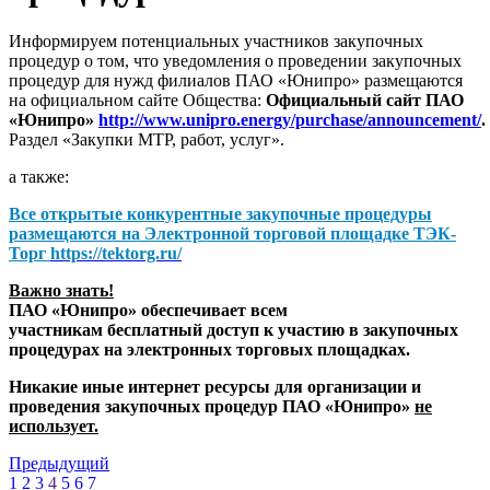
Информируем потенциальных участников закупочных
процедур о том, что уведомления о проведении закупочных
процедур для нужд филиалов ПАО «Юнипро» размещаются
на официальном сайте Общества:
Официальный сайт ПАО
«Юнипро»
http://www.unipro.energy/purchase/announcement/
.
Раздел «Закупки МТР, работ, услуг».
а также:
Все открытые конкурентные закупочные процедуры
размещаются на
Электронной торговой площадке ТЭК-
Торг
https://tektorg.ru/
Важно знать!
ПАО «Юнипро» обеспечивает всем
участникам бесплатный доступ к участию в закупочных
процедурах на электронных торговых площадках.
Никакие иные интернет ресурсы для организации и
проведения закупочных процедур ПАО «Юнипро»
не
использует.
Предыдущий
1
2
3
4
5
6
7