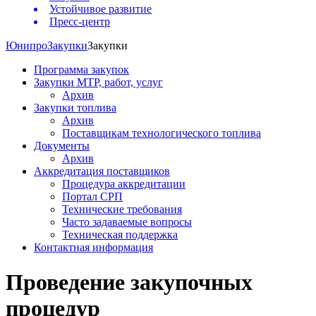
Устойчивое развитие
Пресс-центр
Юнипро
Закупки
Закупки
Программа закупок
Закупки МТР, работ, услуг
Архив
Закупки топлива
Архив
Поставщикам технологического топлива
Документы
Архив
Аккредитация поставщиков
Процедура аккредитации
Портал СРП
Технические требования
Часто задаваемые вопросы
Техническая поддержка
Контактная информация
Проведение закупочных
процедур