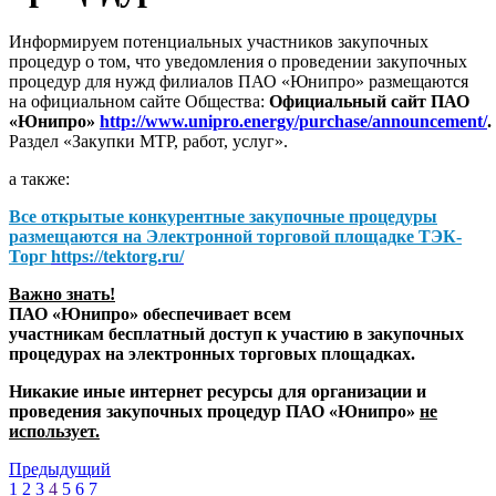
Информируем потенциальных участников закупочных
процедур о том, что уведомления о проведении закупочных
процедур для нужд филиалов ПАО «Юнипро» размещаются
на официальном сайте Общества:
Официальный сайт ПАО
«Юнипро»
http://www.unipro.energy/purchase/announcement/
.
Раздел «Закупки МТР, работ, услуг».
а также:
Все открытые конкурентные закупочные процедуры
размещаются на
Электронной торговой площадке ТЭК-
Торг
https://tektorg.ru/
Важно знать!
ПАО «Юнипро» обеспечивает всем
участникам бесплатный доступ к участию в закупочных
процедурах на электронных торговых площадках.
Никакие иные интернет ресурсы для организации и
проведения закупочных процедур ПАО «Юнипро»
не
использует.
Предыдущий
1
2
3
4
5
6
7