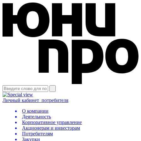
Личный кабинет
потребителя
О компании
Деятельность
Корпоративное управление
Акционерам и инвесторам
Потребителям
Закупки