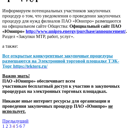
Информируем потенциальных участников закупочных
процедур о том, что уведомления о проведении закупочных
процедур для нужд филиалов ПАО «Юнипро» размещаются
на официальном сайте Общества:
Официальный сайт ПАО
«Юнипро»
http://www.unipro.energy/purchase/announcement/
.
Раздел «Закупки МТР, работ, услуг».
а также:
Все открытые конкурентные закупочные процедуры
размещаются на
Электронной торговой площадке ТЭК-
Торг
https://tektorg.ru/
Важно знать!
ПАО «Юнипро» обеспечивает всем
участникам бесплатный доступ к участию в закупочных
процедурах на электронных торговых площадках.
Никакие иные интернет ресурсы для организации и
проведения закупочных процедур ПАО «Юнипро»
не
использует.
Предыдущий
1
2
3
4
5
6
7