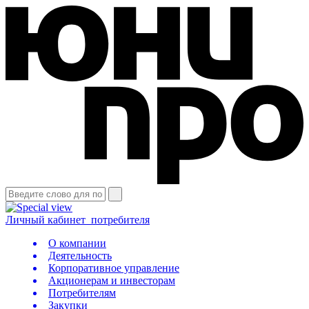
Личный кабинет
потребителя
О компании
Деятельность
Корпоративное управление
Акционерам и инвесторам
Потребителям
Закупки