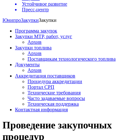
Устойчивое развитие
Пресс-центр
Юнипро
Закупки
Закупки
Программа закупок
Закупки МТР, работ, услуг
Архив
Закупки топлива
Архив
Поставщикам технологического топлива
Документы
Архив
Аккредитация поставщиков
Процедура аккредитации
Портал СРП
Технические требования
Часто задаваемые вопросы
Техническая поддержка
Контактная информация
Проведение закупочных
процедур