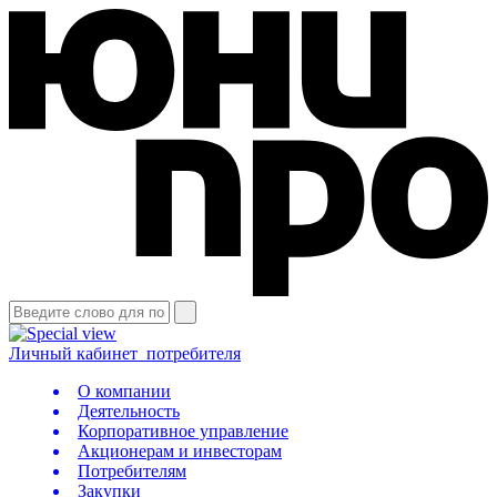
Личный кабинет
потребителя
О компании
Деятельность
Корпоративное управление
Акционерам и инвесторам
Потребителям
Закупки