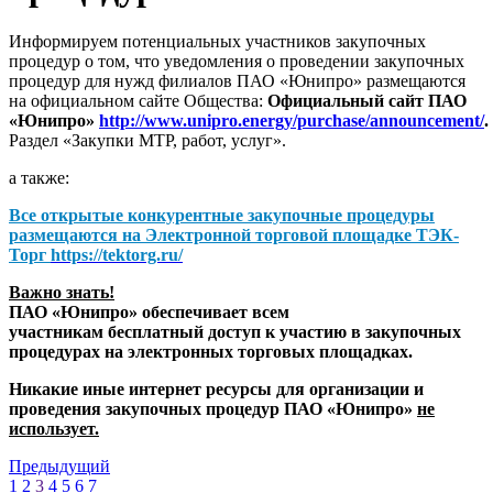
Информируем потенциальных участников закупочных
процедур о том, что уведомления о проведении закупочных
процедур для нужд филиалов ПАО «Юнипро» размещаются
на официальном сайте Общества:
Официальный сайт ПАО
«Юнипро»
http://www.unipro.energy/purchase/announcement/
.
Раздел «Закупки МТР, работ, услуг».
а также:
Все открытые конкурентные закупочные процедуры
размещаются на
Электронной торговой площадке ТЭК-
Торг
https://tektorg.ru/
Важно знать!
ПАО «Юнипро» обеспечивает всем
участникам бесплатный доступ к участию в закупочных
процедурах на электронных торговых площадках.
Никакие иные интернет ресурсы для организации и
проведения закупочных процедур ПАО «Юнипро»
не
использует.
Предыдущий
1
2
3
4
5
6
7