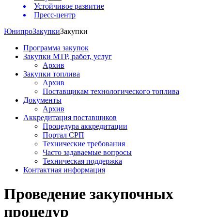
Устойчивое развитие
Пресс-центр
Юнипро
Закупки
Закупки
Программа закупок
Закупки МТР, работ, услуг
Архив
Закупки топлива
Архив
Поставщикам технологического топлива
Документы
Архив
Аккредитация поставщиков
Процедура аккредитации
Портал СРП
Технические требования
Часто задаваемые вопросы
Техническая поддержка
Контактная информация
Проведение закупочных
процедур