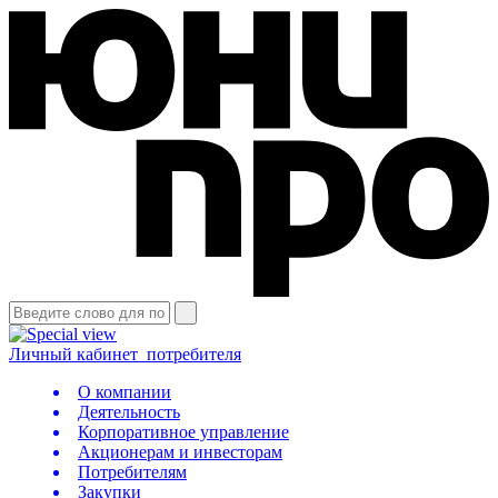
Личный кабинет
потребителя
О компании
Деятельность
Корпоративное управление
Акционерам и инвесторам
Потребителям
Закупки