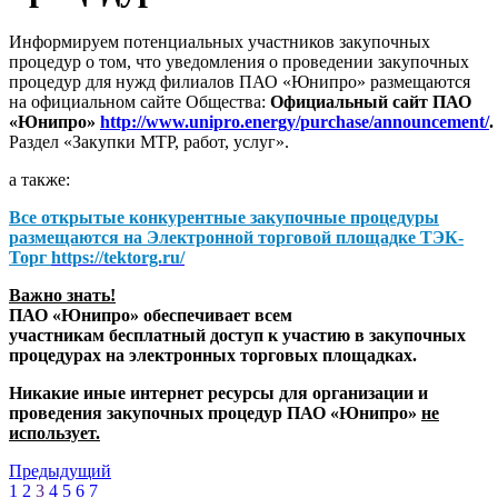
Информируем потенциальных участников закупочных
процедур о том, что уведомления о проведении закупочных
процедур для нужд филиалов ПАО «Юнипро» размещаются
на официальном сайте Общества:
Официальный сайт ПАО
«Юнипро»
http://www.unipro.energy/purchase/announcement/
.
Раздел «Закупки МТР, работ, услуг».
а также:
Все открытые конкурентные закупочные процедуры
размещаются на
Электронной торговой площадке ТЭК-
Торг
https://tektorg.ru/
Важно знать!
ПАО «Юнипро» обеспечивает всем
участникам бесплатный доступ к участию в закупочных
процедурах на электронных торговых площадках.
Никакие иные интернет ресурсы для организации и
проведения закупочных процедур ПАО «Юнипро»
не
использует.
Предыдущий
1
2
3
4
5
6
7