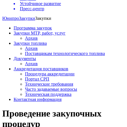
Устойчивое развитие
Пресс-центр
Юнипро
Закупки
Закупки
Программа закупок
Закупки МТР, работ, услуг
Архив
Закупки топлива
Архив
Поставщикам технологического топлива
Документы
Архив
Аккредитация поставщиков
Процедура аккредитации
Портал СРП
Технические требования
Часто задаваемые вопросы
Техническая поддержка
Контактная информация
Проведение закупочных
процедур