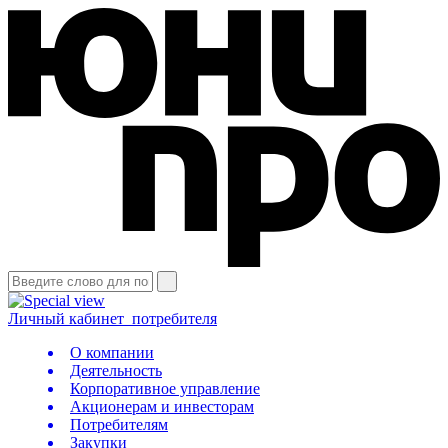
Личный кабинет
потребителя
О компании
Деятельность
Корпоративное управление
Акционерам и инвесторам
Потребителям
Закупки