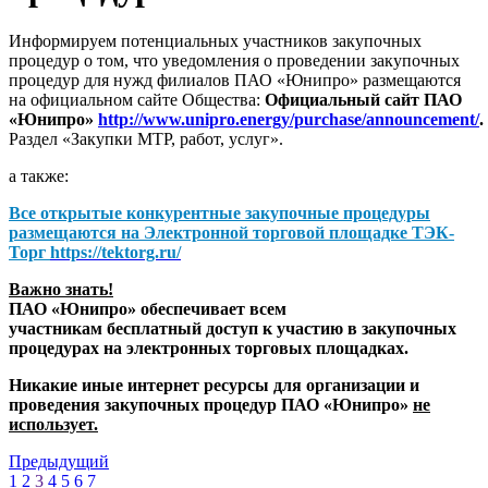
Информируем потенциальных участников закупочных
процедур о том, что уведомления о проведении закупочных
процедур для нужд филиалов ПАО «Юнипро» размещаются
на официальном сайте Общества:
Официальный сайт ПАО
«Юнипро»
http://www.unipro.energy/purchase/announcement/
.
Раздел «Закупки МТР, работ, услуг».
а также:
Все открытые конкурентные закупочные процедуры
размещаются на
Электронной торговой площадке ТЭК-
Торг
https://tektorg.ru/
Важно знать!
ПАО «Юнипро» обеспечивает всем
участникам бесплатный доступ к участию в закупочных
процедурах на электронных торговых площадках.
Никакие иные интернет ресурсы для организации и
проведения закупочных процедур ПАО «Юнипро»
не
использует.
Предыдущий
1
2
3
4
5
6
7