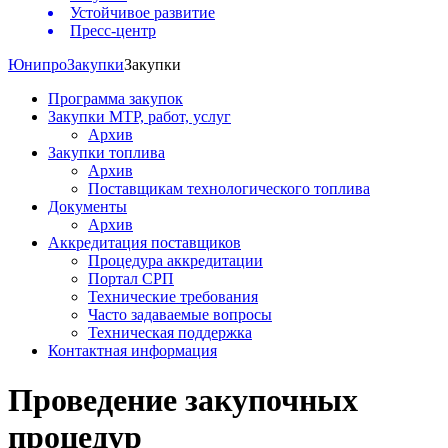
Устойчивое развитие
Пресс-центр
Юнипро
Закупки
Закупки
Программа закупок
Закупки МТР, работ, услуг
Архив
Закупки топлива
Архив
Поставщикам технологического топлива
Документы
Архив
Аккредитация поставщиков
Процедура аккредитации
Портал СРП
Технические требования
Часто задаваемые вопросы
Техническая поддержка
Контактная информация
Проведение закупочных
процедур