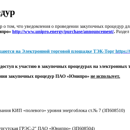
едур
 о том, что уведомления о проведении закупочных процедур 
ипро»
http://www.unipro.energy/purchase/announcement/
.
Раздел
щаются на
Электронной торговой площадке ТЭК-Торг
https:/
оступ к участию в закупочных процедурах на электронных 
дения закупочных процедур ПАО «Юнипро»
не использует.
вания КИП «полевого» уровня энергоблока ст.№ 7 (ЗП608510)
Сургутская ГРЭС-2" ПАО «Юнипро» (ЗП608504)