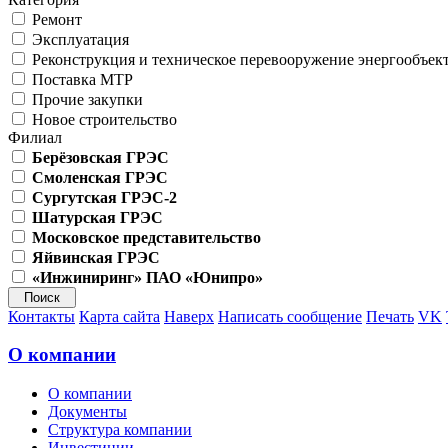
Ремонт
Эксплуатация
Реконструкция и техническое перевооружение энергообъек
Поставка МТР
Прочие закупки
Новое строительство
Филиал
Берёзовская ГРЭС
Смоленская ГРЭС
Сургутская ГРЭС-2
Шатурская ГРЭС
Московское представительство
Яйвинская ГРЭС
«Инжиниринг» ПАО «Юнипро»
Контакты
Карта сайта
Наверх
Написать сообщение
Печать
VK
О компании
О компании
Документы
Структура компании
Инвестиции