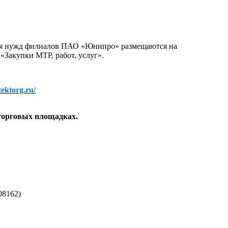
для нужд филиалов ПАО «Юнипро» размещаются на
 «Закупки МТР, работ, услуг».
/tektorg.ru/
торговых площадках.
08162)