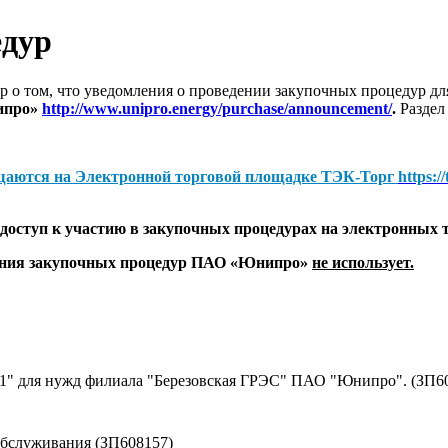
едур
 о том, что уведомления о проведении закупочных процедур 
ипро»
http://www.unipro.energy/purchase/announcement/
.
Раздел
щаются на
Электронной торговой площадке ТЭК-Торг
https:/
оступ к участию в закупочных процедурах на электронных 
дения закупочных процедур ПАО «Юнипро»
не использует.
№1" для нужд филиала "Березовская ГРЭС" ПАО "Юнипро". (ЗП6
обслуживания (ЗП608157)