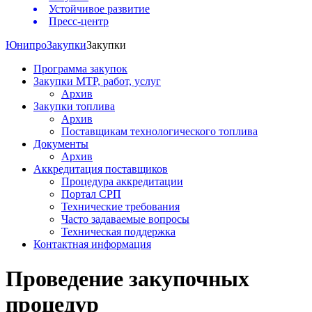
Устойчивое развитие
Пресс-центр
Юнипро
Закупки
Закупки
Программа закупок
Закупки МТР, работ, услуг
Архив
Закупки топлива
Архив
Поставщикам технологического топлива
Документы
Архив
Аккредитация поставщиков
Процедура аккредитации
Портал СРП
Технические требования
Часто задаваемые вопросы
Техническая поддержка
Контактная информация
Проведение закупочных
процедур