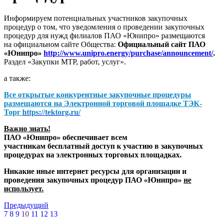
Информируем потенциальных участников закупочных
процедур о том, что уведомления о проведении закупочных
процедур для нужд филиалов ПАО «Юнипро» размещаются
на официальном сайте Общества:
Официальный сайт ПАО
«Юнипро»
http://www.unipro.energy/purchase/announcement/
.
Раздел «Закупки МТР, работ, услуг».
а также:
Все открытые конкурентные закупочные процедуры
размещаются на
Электронной торговой площадке ТЭК-
Торг
https://tektorg.ru/
Важно знать!
ПАО «Юнипро» обеспечивает всем
участникам бесплатный доступ к участию в закупочных
процедурах на электронных торговых площадках.
Никакие иные интернет ресурсы для организации и
проведения закупочных процедур ПАО «Юнипро»
не
использует.
Предыдущий
7
8
9
10
11
12
13