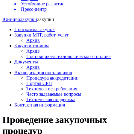
Устойчивое развитие
Пресс-центр
Юнипро
Закупки
Закупки
Программа закупок
Закупки МТР, работ, услуг
Архив
Закупки топлива
Архив
Поставщикам технологического топлива
Документы
Архив
Аккредитация поставщиков
Процедура аккредитации
Портал СРП
Технические требования
Часто задаваемые вопросы
Техническая поддержка
Контактная информация
Проведение закупочных
процедур