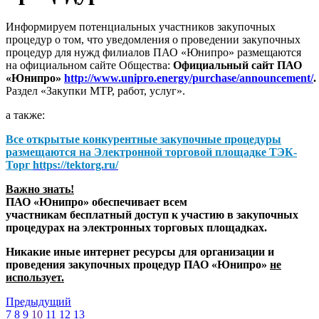
Информируем потенциальных участников закупочных
процедур о том, что уведомления о проведении закупочных
процедур для нужд филиалов ПАО «Юнипро» размещаются
на официальном сайте Общества:
Официальный сайт ПАО
«Юнипро»
http://www.unipro.energy/purchase/announcement/
.
Раздел «Закупки МТР, работ, услуг».
а также:
Все открытые конкурентные закупочные процедуры
размещаются на
Электронной торговой площадке ТЭК-
Торг
https://tektorg.ru/
Важно знать!
ПАО «Юнипро» обеспечивает всем
участникам бесплатный доступ к участию в закупочных
процедурах на электронных торговых площадках.
Никакие иные интернет ресурсы для организации и
проведения закупочных процедур ПАО «Юнипро»
не
использует.
Предыдущий
7
8
9
10
11
12
13