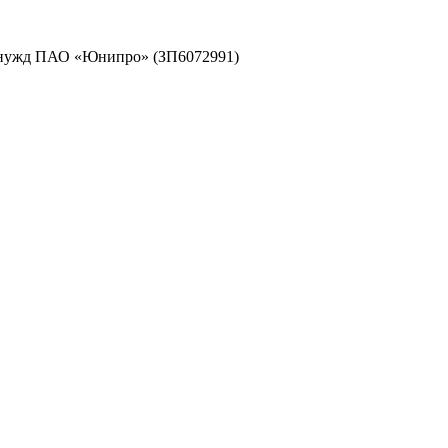
я нужд ПАО «Юнипро» (ЗП6072991)