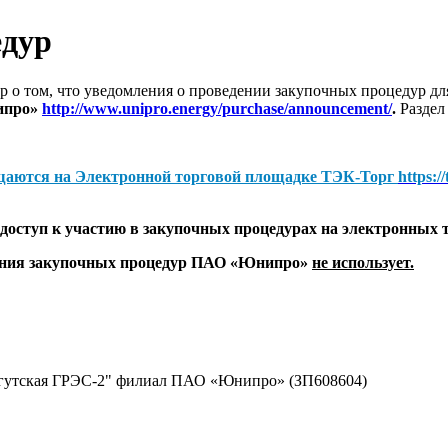
едур
 о том, что уведомления о проведении закупочных процедур 
ипро»
http://www.unipro.energy/purchase/announcement/
.
Раздел
щаются на
Электронной торговой площадке ТЭК-Торг
https:/
оступ к участию в закупочных процедурах на электронных 
дения закупочных процедур ПАО «Юнипро»
не использует.
гутская ГРЭС-2" филиал ПАО «Юнипро» (ЗП608604)