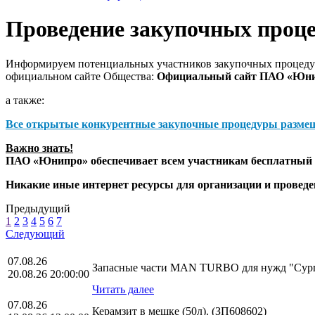
Проведение закупочных проц
Информируем потенциальных участников закупочных процедур
официальном сайте Общества:
Официальный сайт ПАО «Юн
а также:
Все открытые конкурентные закупочные процедуры разме
Важно знать!
ПАО «Юнипро» обеспечивает всем участникам бесплатный д
Никакие иные интернет ресурсы для организации и прове
Предыдущий
1
2
3
4
5
6
7
Следующий
07.08.26
Запасные части MAN TURBO для нужд "Сур
20.08.26 20:00:00
Читать далее
07.08.26
Керамзит в мешке (50л). (ЗП608602)