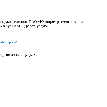
для нужд филиалов ПАО «Юнипро» размещаются на
 «Закупки МТР, работ, услуг».
/tektorg.ru/
торговых площадках.