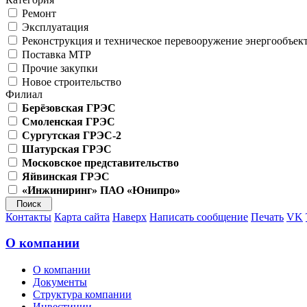
Ремонт
Эксплуатация
Реконструкция и техническое перевооружение энергообъек
Поставка МТР
Прочие закупки
Новое строительство
Филиал
Берёзовская ГРЭС
Смоленская ГРЭС
Сургутская ГРЭС-2
Шатурская ГРЭС
Московское представительство
Яйвинская ГРЭС
«Инжиниринг» ПАО «Юнипро»
Контакты
Карта сайта
Наверх
Написать сообщение
Печать
VK
О компании
О компании
Документы
Структура компании
Инвестиции