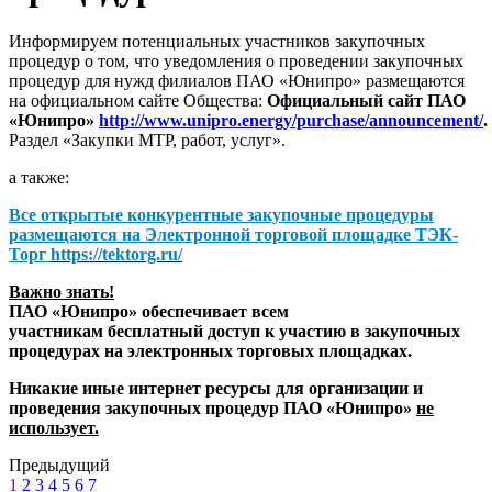
Информируем потенциальных участников закупочных
процедур о том, что уведомления о проведении закупочных
процедур для нужд филиалов ПАО «Юнипро» размещаются
на официальном сайте Общества:
Официальный сайт ПАО
«Юнипро»
http://www.unipro.energy/purchase/announcement/
.
Раздел «Закупки МТР, работ, услуг».
а также:
Все открытые конкурентные закупочные процедуры
размещаются на
Электронной торговой площадке ТЭК-
Торг
https://tektorg.ru/
Важно знать!
ПАО «Юнипро» обеспечивает всем
участникам бесплатный доступ к участию в закупочных
процедурах на электронных торговых площадках.
Никакие иные интернет ресурсы для организации и
проведения закупочных процедур ПАО «Юнипро»
не
использует.
Предыдущий
1
2
3
4
5
6
7