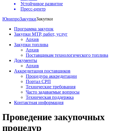
Устойчивое развитие
Пресс-центр
Юнипро
Закупки
Закупки
Программа закупок
Закупки МТР, работ, услуг
Архив
Закупки топлива
Архив
Поставщикам технологического топлива
Документы
Архив
Аккредитация поставщиков
Процедура аккредитации
Портал СРП
Технические требования
Часто задаваемые вопросы
Техническая поддержка
Контактная информация
Проведение закупочных
процедур